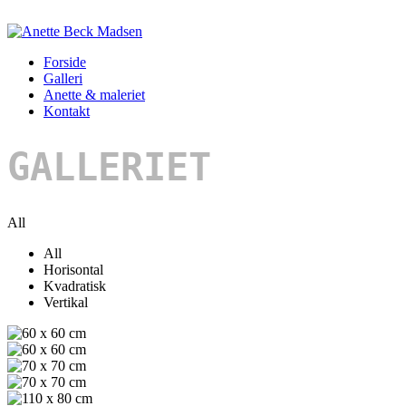
Forside
Galleri
Anette & maleriet
Kontakt
GALLERIET
All
All
Horisontal
Kvadratisk
Vertikal